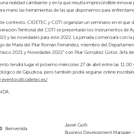
una realidad cambiante y en la que resulta imprescindible innovar
era mano las herramientas de las que disponemos para enfrentarno
ste contexto, CIDETEC y CDTI organizan un seminario en el que 
ración Territorial del CDTI se presentarán los Instrumentos de A
021 y las novedades para este 2022. La jornada comenzará con la 
rgo de María del Pilar Román Fernández, miembro del Departamento
 Vasco 2021 y Novedades 2022” con Pilar González Gotor, Jefa 
ento tendrá lugar el próximo miércoles 27 de abril entre las 11:00 y 
lógico de Gipuzkoa, pero también podrá seguirse online inscribién
eventocdti.cidetec.es/
NDA:
Javier Goñi
0
Bienvenida
Business Development Manager – 