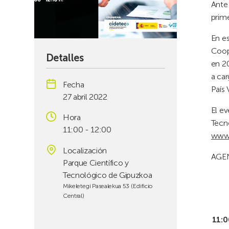
Ante 
prim
En e
Coope
Detalles
en 2
a ca
Fecha
País
27 abril 2022
El ev
Hora
Tecno
11:00 - 12:00
www.
Localización
AGE
Parque Científico y
Tecnológico de Gipuzkoa
Mikeletegi Pasealekua 53 (Edificio
Central)
11:0