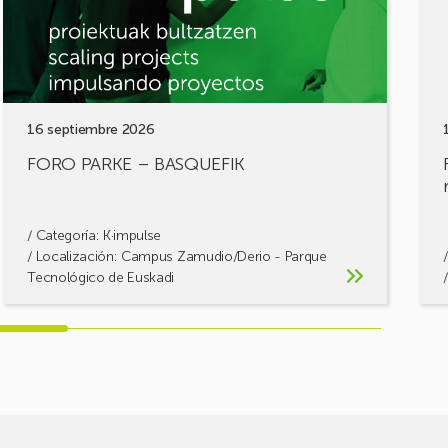
retos
cons
solu
16 septiembre 2026
FORO PARKE – BASQUEFIK
/ Categoría:
K·impulse
/ Localización: Campus Zamudio/Derio - Parque
Tecnológico de Euskadi