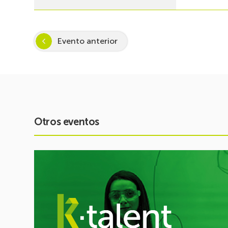
Evento anterior
Otros eventos
Ver
evento
Arranca
Inspira
STEAM
2026-
2027: