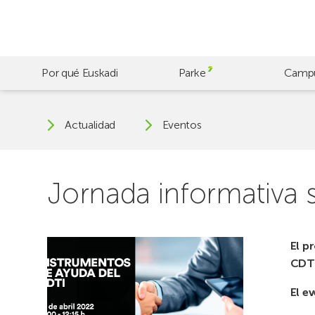
Skip
to
main
content
Por qué Euskadi
Parke
Camp
Actualidad
Eventos
Jornada informativa 
El p
CDTI
El e