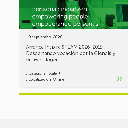
Despertando
vocación
por
la
Ciencia
y
10 septiembre 2026
la
Tecnología
Arranca Inspira STEAM 2026-2027:
Despertando vocación por la Ciencia y
la Tecnología
/ Categoría:
K·talent
/ Localización: Online