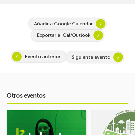
Añadir a Google Calendar
Exportar a iCal/Outlook
Evento anterior
Siguiente evento
Otros eventos
Ver
Ver
evento
evento
Arranca
FORO
Inspira
DE