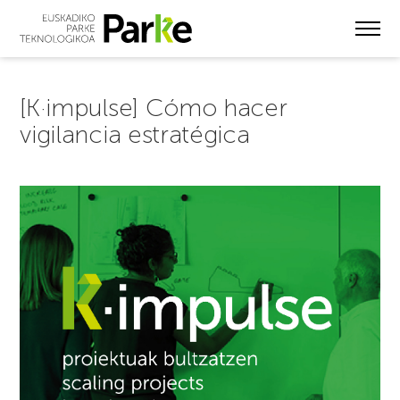
Skip
to
main
content
[K·impulse] Cómo hacer
vigilancia estratégica