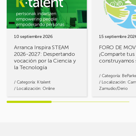
STEAM
MOVILIDAD
2026-
¡Comparte
2027:
tus
Despertando
retos,
vocación
construyamos
por
soluciones!
10 septiembre 2026
15 septiembre 202
la
Arranca Inspira STEAM
FORO DE MOV
Ciencia
2026-2027: Despertando
¡Comparte tus 
y
vocación por la Ciencia y
construyamos 
la
la Tecnología
Tecnología
/ Categoría:
BePark
/ Categoría:
K·talent
/ Localización: Ca
/ Localización: Online
Zamudio/Derio