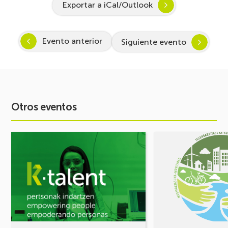
Exportar a iCal/Outlook
Evento anterior
Siguiente evento
Otros eventos
Ver
Ver
evento
evento
Arranca
FORO
Inspira
DE
STEAM
MOVILIDAD
2026-
¡Comparte
2027:
tus
Despertando
retos,
vocación
construyamos