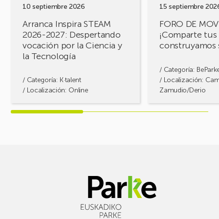
por
soluciones!
10 septiembre 2026
15 septiembre 202
la
Arranca Inspira STEAM
FORO DE MOV
Ciencia
2026-2027: Despertando
¡Comparte tus 
y
vocación por la Ciencia y
construyamos 
la
la Tecnología
Tecnología
/ Categoría:
BePark
/ Categoría:
K·talent
/ Localización: Ca
/ Localización: Online
Zamudio/Derio