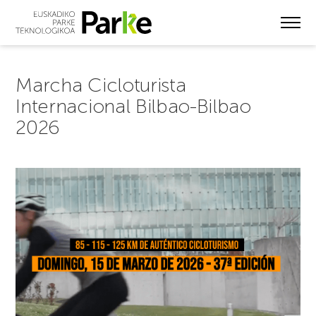
Skip
to
main
content
Marcha Cicloturista
Internacional Bilbao-Bilbao
2026