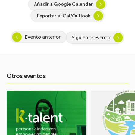
Añadir a Google Calendar
Exportar a iCal/Outlook
Evento anterior
Siguiente evento
Otros eventos
Ver
Ver
evento
evento
Arranca
FORO
Inspira
DE
STEAM
MOVILIDAD
2026-
¡Comparte
2027:
tus