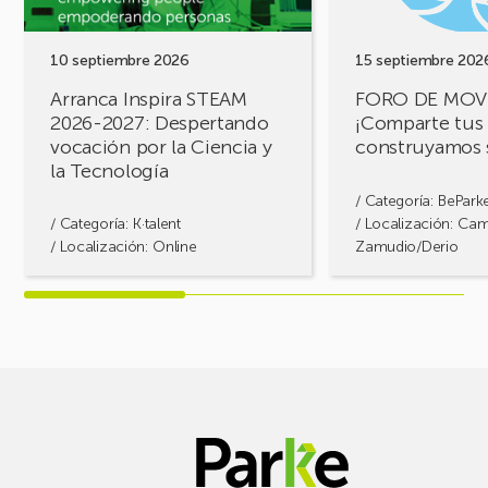
Despertando
retos,
vocación
construyamos
por
soluciones!
10 septiembre 2026
15 septiembre 202
la
Arranca Inspira STEAM
FORO DE MOV
Ciencia
2026-2027: Despertando
¡Comparte tus 
y
vocación por la Ciencia y
construyamos 
la
la Tecnología
Tecnología
/ Categoría:
BePark
/ Categoría:
K·talent
/ Localización: Ca
/ Localización: Online
Zamudio/Derio