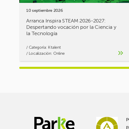
y
10 septiembre 2026
la
Tecnología
Arranca Inspira STEAM 2026-2027:
Despertando vocación por la Ciencia y
la Tecnología
/ Categoría:
K·talent
/ Localización: Online
P
P