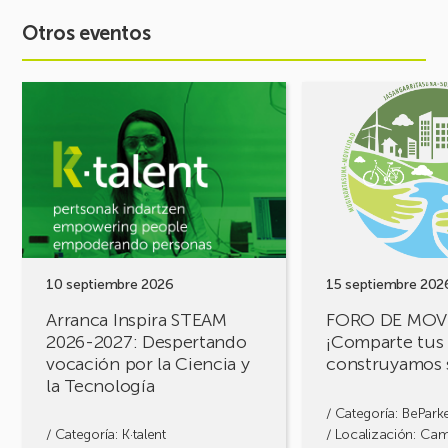
Otros eventos
Ver
Ver
evento
evento
Arranca
FORO
Inspira
DE
STEAM
MOVILIDAD
2026-
¡Comparte
2027:
tus
Despertando
retos,
vocación
construyamos
por
soluciones!
10 septiembre 2026
15 septiembre 202
la
Arranca Inspira STEAM
FORO DE MOV
Ciencia
2026-2027: Despertando
¡Comparte tus 
y
vocación por la Ciencia y
construyamos 
la
la Tecnología
Tecnología
/ Categoría:
BePark
/ Categoría:
K·talent
/ Localización: Ca