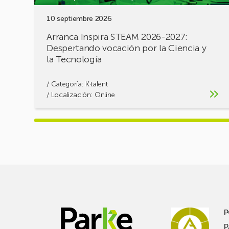
y
10 septiembre 2026
la
Tecnología
Arranca Inspira STEAM 2026-2027:
Despertando vocación por la Ciencia y
la Tecnología
/ Categoría:
K·talent
/ Localización: Online
P
P