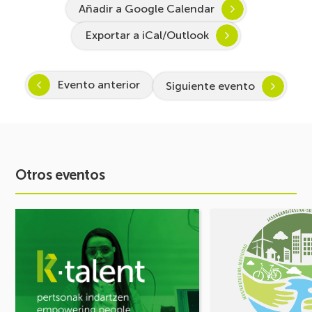
Añadir a Google Calendar
Exportar a iCal/Outlook
Evento anterior
Siguiente evento
Otros eventos
Ver
Ver
evento
evento
Arranca
FORO
Inspira
DE
STEAM
MOVILIDAD
2026-
¡Comparte
2027:
tus