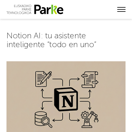
Skip
to
main
content
Notion AI: tu asistente
inteligente “todo en uno”