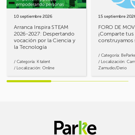
Despertando
retos,
vocación
construyamos
por
soluciones!
10 septiembre 2026
15 septiembre 202
la
Arranca Inspira STEAM
FORO DE MOV
Ciencia
2026-2027: Despertando
¡Comparte tus 
y
vocación por la Ciencia y
construyamos 
la
la Tecnología
Tecnología
/ Categoría:
BePark
/ Categoría:
K·talent
/ Localización: Ca
/ Localización: Online
Zamudio/Derio