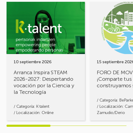
Ver
Ver
evento
evento
Arranca
FORO
Inspira
DE
STEAM
MOVILIDAD
2026-
¡Comparte
2027:
tus
Despertando
retos,
vocación
construyamos
por
soluciones!
10 septiembre 2026
15 septiembre 202
la
Arranca Inspira STEAM
FORO DE MOV
Ciencia
2026-2027: Despertando
¡Comparte tus 
y
vocación por la Ciencia y
construyamos 
la
la Tecnología
Tecnología
/ Categoría:
BePark
/ Categoría:
K·talent
/ Localización: Ca
/ Localización: Online
Zamudio/Derio