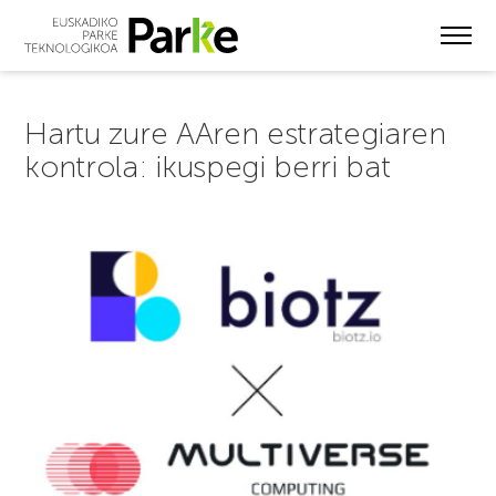
Skip
to
main
content
Hartu zure AAren estrategiaren
kontrola: ikuspegi berri bat