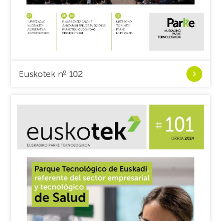
Ver
Euskotek nº 102
Euskotek
nº
102