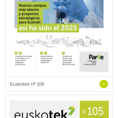
Ver
Euskotek nº 106
Euskotek
nº
106