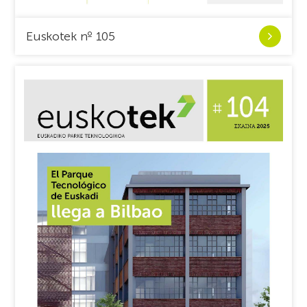
Ver
Euskotek nº 105
Euskotek
nº
105