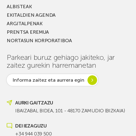
ALBISTEAK
EKITALDIEN AGENDA
ARGITALPENAK
PRENTSA EREMUA
NORTASUN KORPORATIBOA
Parkeari buruz gehiago jakiteko, jar
zaitez gurekin harremanetan
Informa zaitez eta aurrera egin
AURKI GAITZAZU
IBAIZABAL BIDEA, 101 - 48170 ZAMUDIO (BIZKAIA)
DEI IEZAGUZU
+34 944 039 500