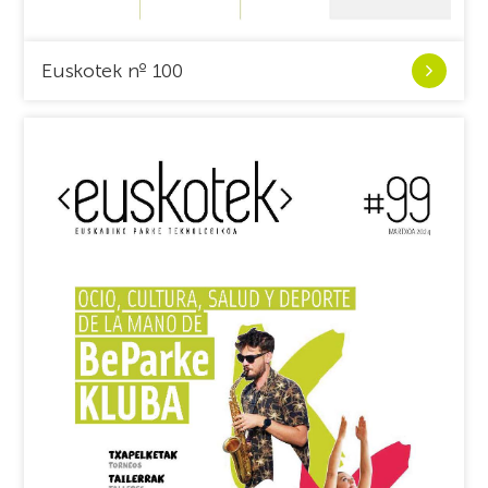
Ver
Euskotek nº 100
Euskotek
nº
100