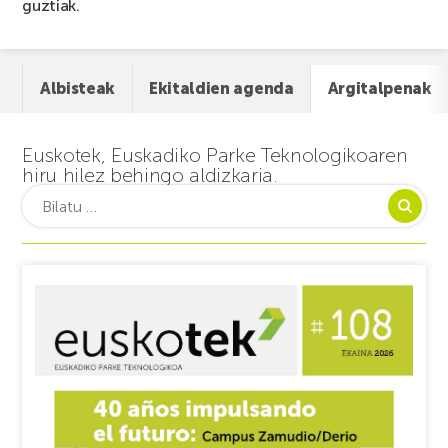
guztiak.
Albisteak
Ekitaldien agenda
Argitalpenak
Euskotek, Euskadiko Parke Teknologikoaren
hiru hilez behingo aldizkaria.
Bilatu: