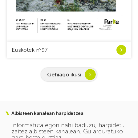
Ver
Euskotek nº97
Euskotek
nº97
Gehiago ikusi
Albisteen kanalean harpidetzea
Informatuta egon nahi baduzu, harpidetu
zaitez albisteen kanalean. Gu arduratuko
gara beste guztiaz.