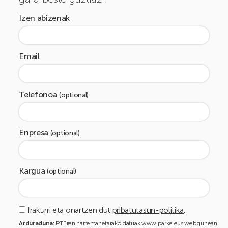
Izen abizenak
Email
Telefonoa
(optional)
Enpresa
(optional)
Kargua
(optional)
Irakurri eta onartzen dut
pribatutasun-politika
.
Arduraduna:
PTEren harremanetarako datuak
www.parke.eus
webgunean