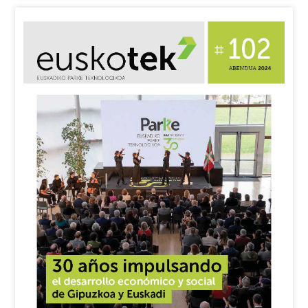
nº
103