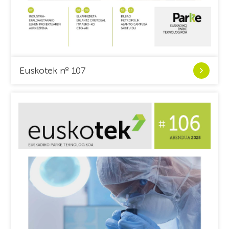
Ver
Euskotek nº 107
Euskotek
nº
107