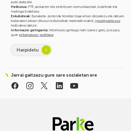
aurki daitezke.
Helburua:
PTE jardueren eta zerbitzuen komunikazioak, buletinak eta
mailinga bidaltzea.
Eskubideak:
Banaketa-zerrenda honetan baja eman dezakezu eta datuen
babesaren arloan dituzun eskubideak materialki erabili,
rgpd@parke.eus
helbidera idatziz.
Informazio gehigarria:
Informazio gehiago nahi izanez gero, jo ezazu
gure
pribatutasun-politikara
.
Harpidetu
Jarrai gaitzazu gure sare sozialetan ere