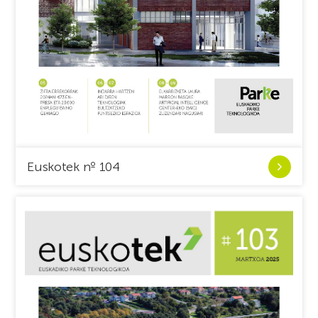
Ver
Euskotek nº 104
Euskotek
nº
104