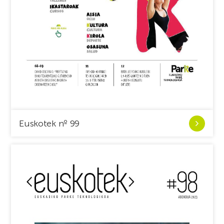
Ver
Euskotek nº 99
Euskotek
nº
99