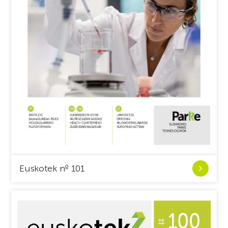
Ver
Euskotek nº 101
Euskotek
nº
101