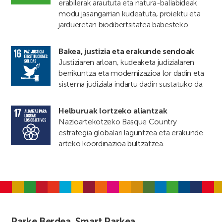
erabilerak araututa eta natura-baliabideak
modu jasangarrian kudeatuta, proiektu eta
jardueretan biodibertsitatea babesteko.
Bakea, justizia eta erakunde sendoak
Justiziaren arloan, kudeaketa judizialaren
berrikuntza eta modernizazioa lor dadin eta
sistema judiziala indartu dadin sustatuko da.
Helburuak lortzeko aliantzak
Nazioartekotzeko Basque Country
estrategia globalari laguntzea eta erakunde
arteko koordinazioa bultzatzea.
Parke Berdea, Smart Parkea