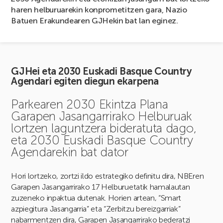
haren helburuarekin konprometitzen gara, Nazio
Batuen Erakundearen GJHekin bat lan eginez.
GJHei eta 2030 Euskadi Basque Country
Agendari egiten diegun ekarpena
Parkearen 2030 Ekintza Plana
Garapen Jasangarrirako Helburuak
lortzen laguntzera bideratuta dago,
eta 2030 Euskadi Basque Country
Agendarekin bat dator
Hori lortzeko, zortzi ildo estrategiko definitu dira, NBEren
Garapen Jasangarrirako 17 Helburuetatik hamalautan
zuzeneko inpaktua dutenak. Horien artean, “Smart
azpiegitura Jasangarria” eta “Zerbitzu bereizgarriak”
nabarmentzen dira, Garapen Jasangarrirako bederatzi