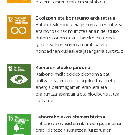
eta euskararen erabilera sustatzea.
Ekoizpen eta kontsumo arduratsua
Baliabideak modu eraginkorrean erabiltzea
eta hondakinak murriztea ahalbideratuko
duten ekonomia zirkularreko ekimenak
garatzea, kontsumo arduratsua eta
hondakinen kudeaketa jasangarria sustatuz.
Klimaren aldeko jarduna
Karbono maila txikiko ekonomia bat
bultzatzea, energia-eraginkortasun eta
energia berriztagarrien erabilera eta
eraikuntza jasangarria eta biodibertsitatea
sustatuz.
Lehorreko ekosistemen bizitza
Lehorreko ekosistemak modu jasangarrian
erabil daitezen sustatzea, lurzoruaren