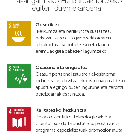
Jasangarrirako Helburuak lortzeko
egiten duen ekarpena:
Goserik ez
Ikerkuntza eta berrikuntza sustatzea,
nekazaritzako elikagaien sektorearen
lehiakortasuna hobetzeko eta landa-
eremuak gara daitezen laguntzeko.
Osasuna eta ongizatea
Osasun pertsonalizatuaren ekosistema
indartzea, eta bizitza-ekosistemaren aldeko
apustua egingo duten ingurune eta zerbitzu
bereizgarriak eskaintzea.
Kalitatezko hezkuntza
Bokazio zientifiko-teknologikoak eta
talentua sor dadin sustatzea, prestakuntza-
programa espezializatuak promozionatuta