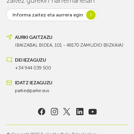
zaitez gurekin harremanetan
Informa zaitez eta aurrera egin
AURKI GAITZAZU
IBAIZABAL BIDEA, 101 - 48170 ZAMUDIO (BIZKAIA)
DEI IEZAGUZU
+34 944 039 500
IDATZ IEZAGUZU
parke@parke.eus