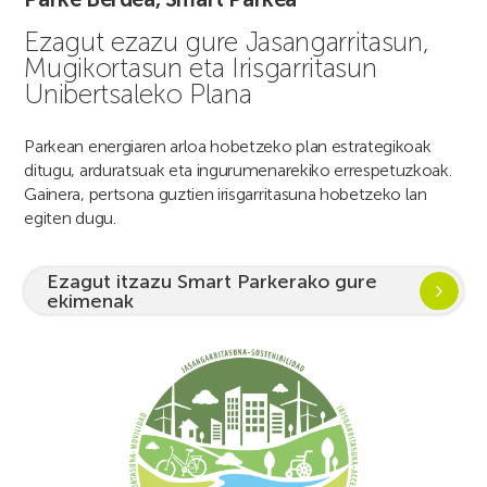
Ezagut ezazu gure Jasangarritasun,
Mugikortasun eta Irisgarritasun
Unibertsaleko Plana
Parkean energiaren arloa hobetzeko plan estrategikoak
ditugu, arduratsuak eta ingurumenarekiko errespetuzkoak.
Gainera, pertsona guztien irisgarritasuna hobetzeko lan
egiten dugu.
Ezagut itzazu Smart Parkerako gure
ekimenak