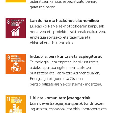
bideratzea, kanpus espezializatu berriak
garatzea barne.
Lan duina eta hazkunde ekonomikoa
Euskadiko Parke Teknologikoaren kanpusak
hedatzea eta proiektu traktoreak erakartzea,
enplegua sortzeko eta talentua eta
ekintzailetza bultzatzeko.
Industria, berrikuntza eta azpiegiturak
Teknologia- eta enpresa-berrikuntzaren
aldeko apustua egitea, ekintzailetza
bultzatzea eta Fabrikazio Adimentsuaren,
Energia garbiagoen eta Osasun
pertsonalizatuaren ekosistemak indartzea.
Hiri eta komunitate jasangarriak
Lurralde-estrategia jasangarriak lor daitezen
laguntzea, espazioak eta hiriak berroneratzea