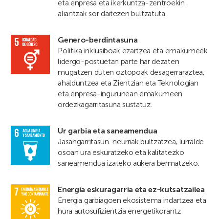
eta enpresa eta ikerkuntza-zentroekin
aliantzak sor daitezen bultzatuta.
Genero-berdintasuna
Politika inklusiboak ezartzea eta emakumeek
lidergo-postuetan parte har dezaten
mugatzen duten oztopoak desagerraraztea,
ahalduntzea eta Zientzian eta Teknologian
eta enpresa-ingurunean emakumeen
ordezkagarritasuna sustatuz.
Ur garbia eta saneamendua
Jasangarritasun-neurriak bultzatzea, lurralde
osoan ura eskuratzeko eta kalitatezko
saneamendua izateko aukera bermatzeko.
Energia eskuragarria eta ez-kutsatzailea
Energia garbiagoen ekosistema indartzea eta
hura autosufizientzia energetikorantz