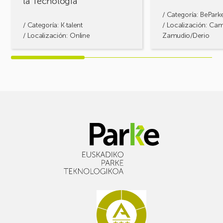
la Tecnología
Tecnología
/ Categoría:
BePark
/ Categoría:
K·talent
/ Localización: Ca
/ Localización: Online
Zamudio/Derio