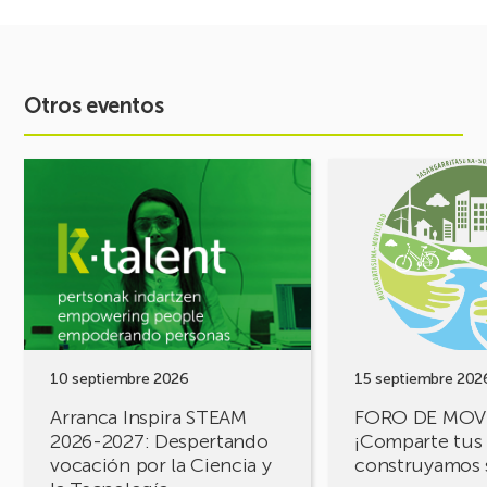
Otros eventos
Ver
Ver
evento
evento
Arranca
FORO
Inspira
DE
STEAM
MOVILIDAD
2026-
¡Comparte
2027:
tus
Despertando
retos,
vocación
construyamos
por
soluciones!
10 septiembre 2026
15 septiembre 202
la
Arranca Inspira STEAM
FORO DE MOV
Ciencia
2026-2027: Despertando
¡Comparte tus 
y
vocación por la Ciencia y
construyamos 
la