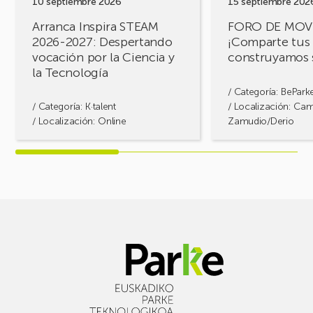
10 septiembre 2026
15 septiembre 202
la
Arranca Inspira STEAM
FORO DE MOV
Ciencia
2026-2027: Despertando
¡Comparte tus 
y
vocación por la Ciencia y
construyamos 
la
la Tecnología
Tecnología
/ Categoría:
BePark
/ Categoría:
K·talent
/ Localización: Ca
/ Localización: Online
Zamudio/Derio