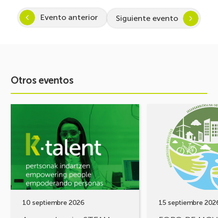
Evento anterior
Siguiente evento
Otros eventos
Ver
Ver
evento
evento
Arranca
FORO
Inspira
DE
STEAM
MOVILIDAD
2026-
¡Comparte
2027:
tus
Despertando
retos,
vocación
construyamos
por
soluciones!
10 septiembre 2026
15 septiembre 202
la