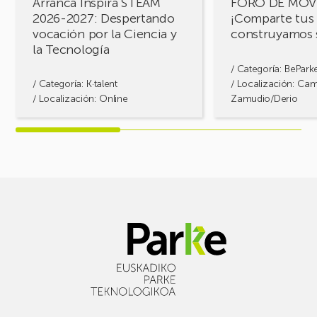
Arranca Inspira STEAM
FORO DE MOV
Ciencia
2026-2027: Despertando
¡Comparte tus 
y
vocación por la Ciencia y
construyamos 
la
la Tecnología
Tecnología
/ Categoría:
BePark
/ Categoría:
K·talent
/ Localización: Ca
/ Localización: Online
Zamudio/Derio