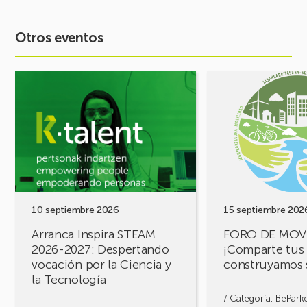
Otros eventos
Ver
Ver
evento
evento
Arranca
FORO
Inspira
DE
STEAM
MOVILIDAD
2026-
¡Comparte
2027:
tus
Despertando
retos,
vocación
construyamos
por
soluciones!
10 septiembre 2026
15 septiembre 202
la
Arranca Inspira STEAM
FORO DE MOV
Ciencia
2026-2027: Despertando
¡Comparte tus 
y
vocación por la Ciencia y
construyamos 
la
la Tecnología
Tecnología
/ Categoría:
BePark