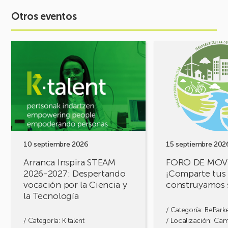
Otros eventos
Ver
Ver
evento
evento
Arranca
FORO
Inspira
DE
STEAM
MOVILIDAD
2026-
¡Comparte
2027:
tus
Despertando
retos,
vocación
construyamos
por
soluciones!
10 septiembre 2026
15 septiembre 202
la
Arranca Inspira STEAM
FORO DE MOV
Ciencia
2026-2027: Despertando
¡Comparte tus 
y
vocación por la Ciencia y
construyamos 
la
la Tecnología
Tecnología
/ Categoría:
BePark
/ Categoría:
K·talent
/ Localización: Ca