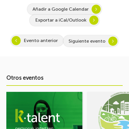
Añadir a Google Calendar
Exportar a iCal/Outlook
Evento anterior
Siguiente evento
Otros eventos
Ver
Ver
evento
evento
Arranca
FORO
Inspira
DE
STEAM
MOVILIDAD
2026-
¡Comparte