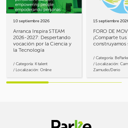
2027:
tus
Despertando
retos,
vocación
construyamos
por
soluciones!
10 septiembre 2026
15 septiembre 202
la
Arranca Inspira STEAM
FORO DE MOV
Ciencia
2026-2027: Despertando
¡Comparte tus 
y
vocación por la Ciencia y
construyamos 
la
la Tecnología
Tecnología
/ Categoría:
BePark
/ Categoría:
K·talent
/ Localización: Ca
/ Localización: Online
Zamudio/Derio