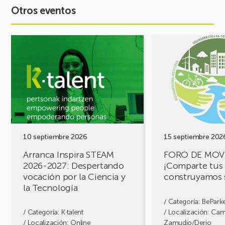
Otros eventos
Ver
Ver
evento
evento
Arranca
FORO
Inspira
DE
STEAM
MOVILIDAD
2026-
¡Comparte
2027:
tus
Despertando
retos,
vocación
construyamos
por
soluciones!
10 septiembre 2026
15 septiembre 202
la
Arranca Inspira STEAM
FORO DE MOV
Ciencia
2026-2027: Despertando
¡Comparte tus 
y
vocación por la Ciencia y
construyamos 
la
la Tecnología
Tecnología
/ Categoría:
BePark
/ Categoría:
K·talent
/ Localización: Ca
/ Localización: Online
Zamudio/Derio