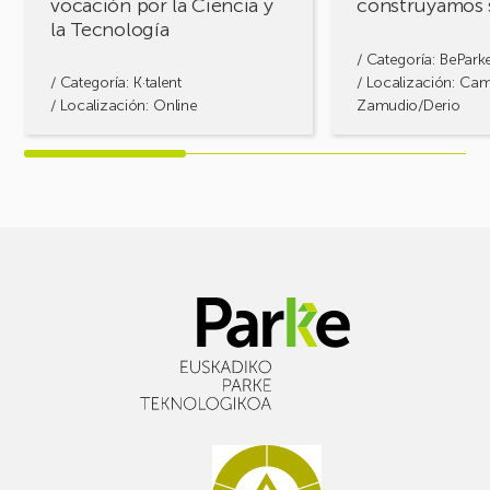
vocación por la Ciencia y
construyamos 
la
la Tecnología
Tecnología
/ Categoría:
BePark
/ Categoría:
K·talent
/ Localización: Ca
/ Localización: Online
Zamudio/Derio