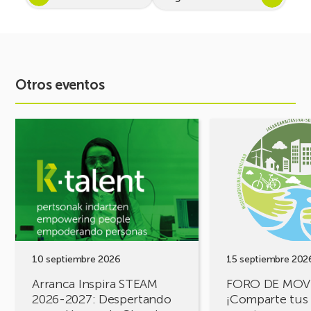
Otros eventos
Ver
Ver
evento
evento
Arranca
FORO
Inspira
DE
STEAM
MOVILIDAD
2026-
¡Comparte
2027:
tus
Despertando
retos,
vocación
construyamos
por
soluciones!
10 septiembre 2026
15 septiembre 202
la
Arranca Inspira STEAM
FORO DE MOV
Ciencia
2026-2027: Despertando
¡Comparte tus 
y