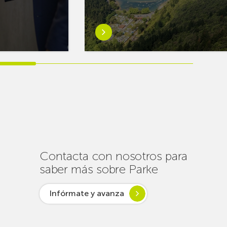
Saber
más
sobreEuskaltel
realiza
cerca
de
un
centenar
de
intervenciones
para
Contacta con nosotros para
garantizar
saber más sobre Parke
la
conectividad
Infórmate y avanza
en
verano