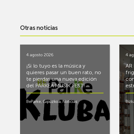
Otras noticias
4 agosto 2026
4 ag
¡Si lo tuyo es la música y
AR 
quieres pasar un buen rato, no
fri
te pierdas una nueva edición
con
del PARKEA MUSIK FEST!
est
BeParke
,
Gipuzkoa
,
Noticias
Bizk