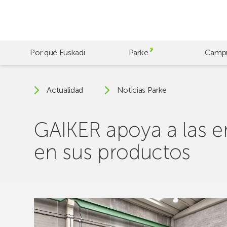
Skip
to
main
content
Por qué Euskadi
Parke
Camp
Actualidad
Noticias Parke
GAIKER apoya a las e
en sus productos