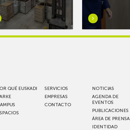
er
Saber
s
más
reAR
sobreMikel
king
Jauregi
iza
visita
los
acén
nuevos
rífico
laboratorios
digitales
S
de ZIV que, en
el
OR QUÉ EUSKADI
SERVICIOS
NOTICIAS
ssent
marco
ARKE
EMPRESAS
AGENDA DE
de su
EVENTOS
AMPUS
CONTACTO
nterías
plan
PUBLICACIONES
SPACIOS
de
ÁREA DE PRENSA
llo
inversión total de
IDENTIDAD
recho
36