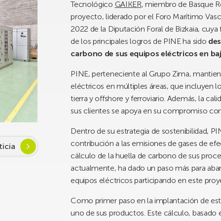
Tecnológico
GAIKER
, miembro de Basque Re
proyecto, liderado por el Foro Marítimo Va
2022 de la Diputación Foral de Bizkaia, cuya 
de los principales logros de PINE ha sido
desa
carbono de sus equipos eléctricos en baj
PINE, perteneciente al Grupo Zima, mantien
eléctricos en múltiples áreas, que incluyen lo
tierra y offshore y ferroviario. Además, la ca
sus clientes se apoya en su compromiso con l
Dentro de su estrategia de sostenibilidad, P
contribución a las emisiones de gases de efe
ticia
cálculo de la huella de carbono de sus proce
actualmente, ha dado un paso más para abarc
equipos eléctricos participando en este proy
Como primer paso en la implantación de esta
uno de sus productos. Este cálculo, basado 