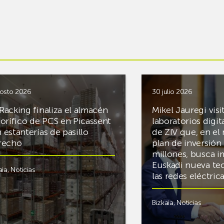
osto 2026
30 julio 2026
Racking finaliza el almacén
Mikel Jauregi visi
gorífico de PCS en Picassent
laboratorios digit
 estanterías de pasillo
de ZIV que, en el
recho
plan de inversión 
millones, busca i
Euskadi nueva te
aia
,
Noticias
las redes eléctri
Bizkaia
,
Noticias