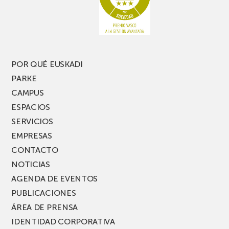
pierdas
estrecho
una
nueva
edición
del
PARKEA
POR QUÉ EUSKADI
MUSIK
PARKE
FEST!
CAMPUS
ESPACIOS
SERVICIOS
EMPRESAS
CONTACTO
NOTICIAS
AGENDA DE EVENTOS
PUBLICACIONES
ÁREA DE PRENSA
IDENTIDAD CORPORATIVA