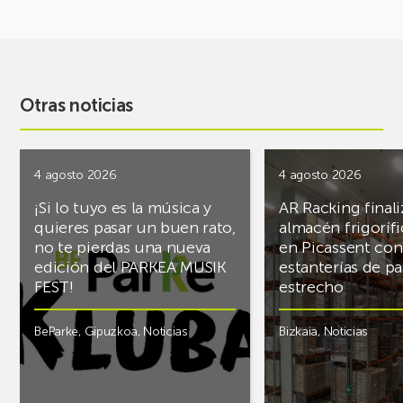
Otras noticias
4 agosto 2026
4 agosto 2026
¡Si lo tuyo es la música y
AR Racking finali
quieres pasar un buen rato,
almacén frigoríf
no te pierdas una nueva
en Picassent con
edición del PARKEA MUSIK
estanterías de pa
FEST!
estrecho
BeParke
,
Gipuzkoa
,
Noticias
Bizkaia
,
Noticias