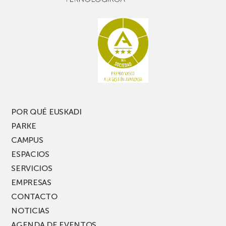
buen
con
rato,
estanterías
no
de
te
pasillo
pierdas
estrecho
una
nueva
edición
del
PARKEA
POR QUÉ EUSKADI
MUSIK
PARKE
FEST!
CAMPUS
ESPACIOS
SERVICIOS
EMPRESAS
CONTACTO
NOTICIAS
AGENDA DE EVENTOS