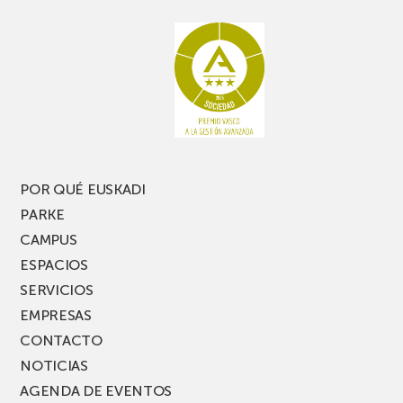
rato,
estanterías
no
de
te
pasillo
pierdas
estrecho
una
nueva
edición
del
PARKEA
POR QUÉ EUSKADI
MUSIK
PARKE
FEST!
CAMPUS
ESPACIOS
SERVICIOS
EMPRESAS
CONTACTO
NOTICIAS
AGENDA DE EVENTOS