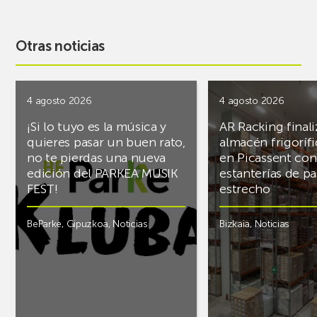
Otras noticias
4 agosto 2026
4 agosto 2026
¡Si lo tuyo es la música y
AR Racking finali
quieres pasar un buen rato,
almacén frigoríf
no te pierdas una nueva
en Picassent con
edición del PARKEA MUSIK
estanterías de pa
FEST!
estrecho
BeParke
,
Gipuzkoa
,
Noticias
Bizkaia
,
Noticias