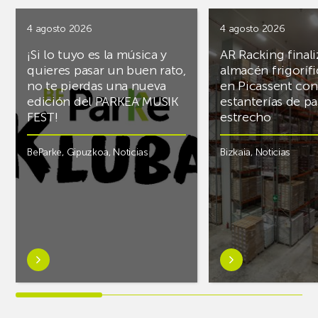
4 agosto 2026
4 agosto 2026
¡Si lo tuyo es la música y
AR Racking finali
quieres pasar un buen rato,
almacén frigoríf
no te pierdas una nueva
en Picassent con
edición del PARKEA MUSIK
estanterías de pa
FEST!
estrecho
BeParke
,
Gipuzkoa
,
Noticias
Bizkaia
,
Noticias
Saber
Saber
más
más
sobre¡Si
sobreAR
lo
Racking