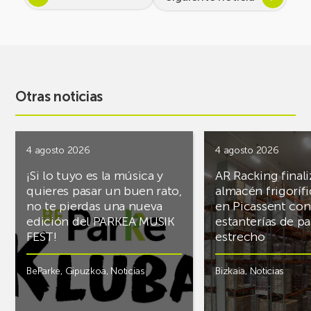
Otras noticias
4 agosto 2026
4 agosto 2026
¡Si lo tuyo es la música y
AR Racking finali
quieres pasar un buen rato,
almacén frigoríf
no te pierdas una nueva
en Picassent con
edición del PARKEA MUSIK
estanterías de pa
FEST!
estrecho
BeParke
,
Gipuzkoa
,
Noticias
Bizkaia
,
Noticias