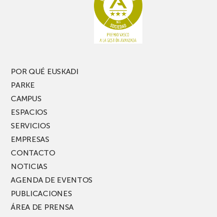
te
pasillo
pierdas
estrecho
una
nueva
edición
del
PARKEA
POR QUÉ EUSKADI
MUSIK
PARKE
FEST!
CAMPUS
ESPACIOS
SERVICIOS
EMPRESAS
CONTACTO
NOTICIAS
AGENDA DE EVENTOS
PUBLICACIONES
ÁREA DE PRENSA