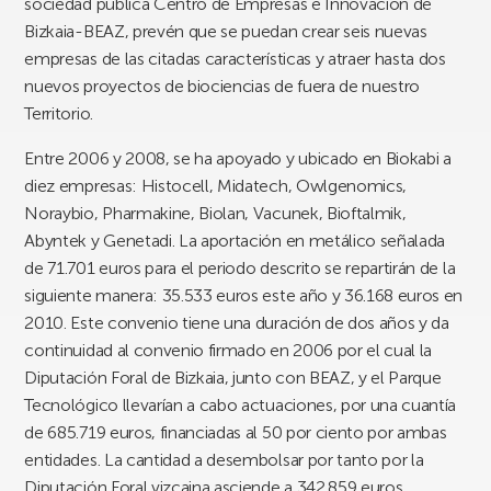
sociedad pública Centro de Empresas e Innovación de
Bizkaia-BEAZ, prevén que se puedan crear seis nuevas
empresas de las citadas características y atraer hasta dos
nuevos proyectos de biociencias de fuera de nuestro
Territorio.
Entre 2006 y 2008, se ha apoyado y ubicado en Biokabi a
diez empresas: Histocell, Midatech, Owlgenomics,
Noraybio, Pharmakine, Biolan, Vacunek, Bioftalmik,
Abyntek y Genetadi. La aportación en metálico señalada
de 71.701 euros para el periodo descrito se repartirán de la
siguiente manera: 35.533 euros este año y 36.168 euros en
2010. Este convenio tiene una duración de dos años y da
continuidad al convenio firmado en 2006 por el cual la
Diputación Foral de Bizkaia, junto con BEAZ, y el Parque
Tecnológico llevarían a cabo actuaciones, por una cuantía
de 685.719 euros, financiadas al 50 por ciento por ambas
entidades. La cantidad a desembolsar por tanto por la
Diputación Foral vizcaina asciende a 342.859 euros.