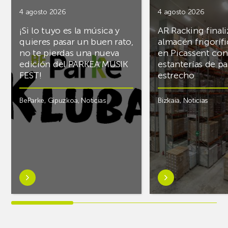
4 agosto 2026
4 agosto 2026
¡Si lo tuyo es la música y
AR Racking finali
quieres pasar un buen rato,
almacén frigoríf
no te pierdas una nueva
en Picassent con
edición del PARKEA MUSIK
estanterías de pa
FEST!
estrecho
BeParke
,
Gipuzkoa
,
Noticias
Bizkaia
,
Noticias
Saber
Saber
más
más
sobre¡Si
sobreAR
lo
Racking
tuyo
finaliza