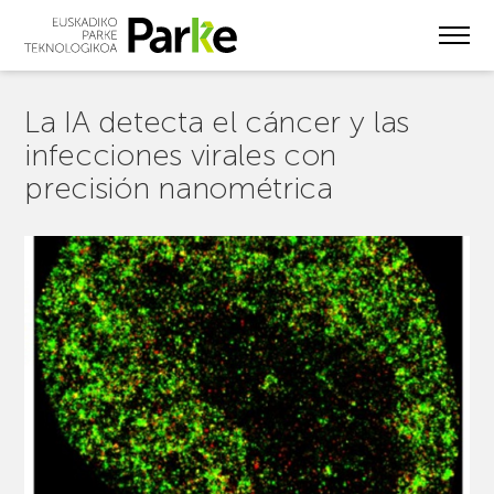
Skip
to
main
content
La IA detecta el cáncer y las
infecciones virales con
precisión nanométrica