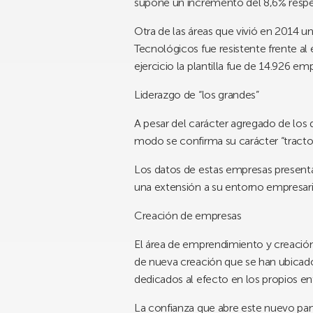
supone un incremento del
8,6%
respe
Otra de las áreas que vivió en 2014 u
Tecnológicos fue resistente frente al
ejercicio la plantilla fue de
14.926
emp
Liderazgo de “los grandes”
A pesar del carácter agregado de los 
modo se confirma su carácter “tractor” 
Los datos de estas empresas presenta
una extensión a su entorno empresari
Creación de empresas
El área de emprendimiento y creación 
de nueva creación
que se han ubicado
dedicados al efecto en los propios e
La confianza que abre este nuevo pa