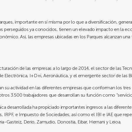
o
Parques, importante en sí misma por lo que a diversificación, gener
os perseguidos ya conocidos, tienen un elevado impacto en la ec
conómico. Así, las empresas ubicadas en los Parques alcanzan una
cturación de las empresas a lo largo de 2014, el sector de las Tecn
de Electrónica, I+D+i, Aeronáutica, y el emergente sector de las B
lan su actividad en las diferentes empresas que conforman los tr
tros 3.500 trabajadores que desarrollan su función como “servicio
ca desarrollada ha propiciado importantes ingresos a las diferentes
s, IRPF, e Impuesto de Sociedades, así como el IBI e IAE que rep
ria-Gasteiz, Derio, Zamudio, Donostia, Eibar, Hernani y Leioa.