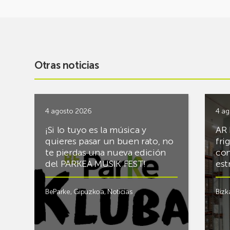
Otras noticias
4 agosto 2026
4 ag
¡Si lo tuyo es la música y
AR 
quieres pasar un buen rato, no
fri
te pierdas una nueva edición
con
del PARKEA MUSIK FEST!
est
BeParke
,
Gipuzkoa
,
Noticias
Bizk