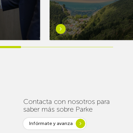
Saber
más
sobreEuskaltel
realiza
cerca
de
un
centenar
de
intervenciones
para
Contacta con nosotros para
garantizar
saber más sobre Parke
la
conectividad
Infórmate y avanza
en