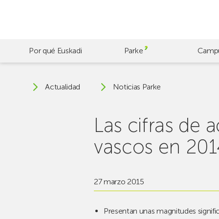
Skip
to
main
content
Por qué Euskadi
Parke
Camp
Actualidad
Noticias Parke
Las cifras de 
vascos en 201
27 marzo 2015
Presentan unas magnitudes signif