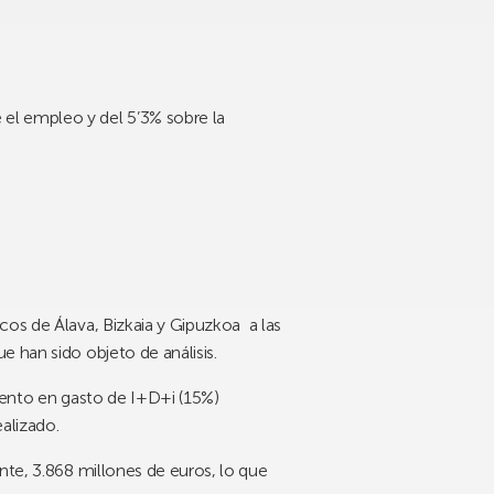
 el empleo y del 5’3% sobre la
cos de Álava, Bizkaia y Gipuzkoa
a las
 han sido objeto de análisis.
emento en gasto de I+D+i (15%)
ealizado.
ente,
3.868 millones de euros
, lo que