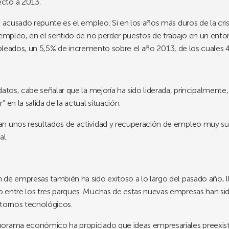
cto a 2013.
n acusado repunte es el empleo. Si en los años más duros de la cris
 empleo, en el sentido de no perder puestos de trabajo en un entor
leados, un
5,5%
de incremento sobre el año 2013, de los cuales
datos, cabe señalar que la mejoría ha sido liderada, principalmente
en la salida de la actual situación.
n unos resultados de actividad y recuperación de empleo muy sup
al.
de empresas también ha sido exitoso a lo largo del pasado año, l
 entre los tres parques. Muchas de estas nuevas empresas han sid
ntornos tecnológicos.
norama económico ha propiciado que ideas empresariales preexist