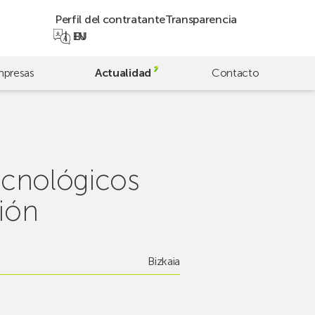
Perfil del contratante
Transparencia
EN
EU
presas
Actualidad
Contacto
Tecnológicos
ión
Bizkaia