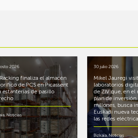
osto 2026
30 julio 2026
Racking finaliza el almacén
Mikel Jauregi visi
gorífico de PCS en Picassent
laboratorios digit
 estanterías de pasillo
de ZIV que, en el
recho
plan de inversión 
millones, busca i
Euskadi nueva te
aia
,
Noticias
las redes eléctri
Bizkaia
,
Noticias