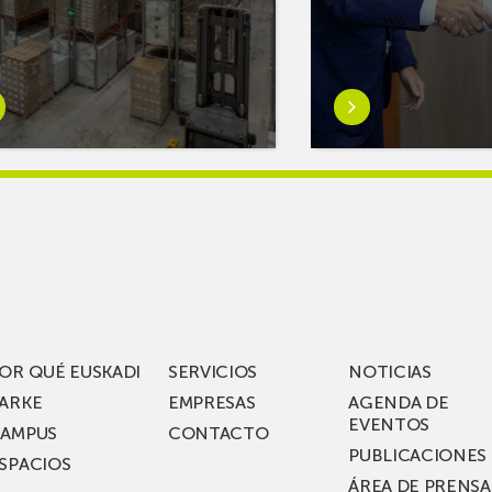
er
Saber
s
más
reAR
sobreMikel
king
Jauregi
iza
visita
los
acén
nuevos
rífico
laboratorios
digitales
S
de ZIV que, en
el
OR QUÉ EUSKADI
SERVICIOS
NOTICIAS
ssent
marco
ARKE
EMPRESAS
AGENDA DE
de su
EVENTOS
AMPUS
CONTACTO
nterías
plan
PUBLICACIONES
SPACIOS
de
ÁREA DE PRENSA