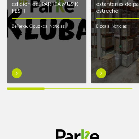
edición del PARKEA MUSIK
estanterías de pa
FEST!
estrecho
BeParke
,
Gipuzkoa
,
Noticias
Bizkaia
,
Noticias
Saber
Saber
más
más
sobre¡Si
sobreAR
lo
Racking
tuyo
finaliza
es
el
la
almacén
música
frigorífico
y
de
quieres
PCS