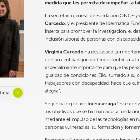
medida que les permita desempeñar la l
La secretaria general de Fundación ONCE y v
Carcedo
, y el presidente de Ibermatica Fun
Inserta para promover la investigación, el de
inclusión laboral de personas con discapacida
Virginia Carcedo
ha destacado la importan
con una entidad que pretende contribuir a la 
especialmente importante para que las per
igualdad de condiciones. Ello, sumado a su 
trabajadores con discapacidad, hace que el i
alegría”.
ticia
Según ha explicado
Inchaurraga
“este conv
los objetivos que se ha marcado la fundación, 
mediante el impulso de las tecnologías en nue
personas vulnerables, su formación y fomenta
Ibermatica Fundazioia contará con Inserta E