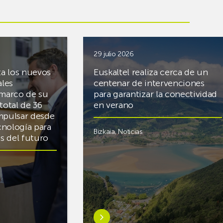
29 julio 2026
ta los nuevos
Euskaltel realiza cerca de un
ales
centenar de intervenciones
 marco de su
para garantizar la conectividad
total de 36
en verano
mpulsar desde
cnología para
Bizkaia
,
Noticias
cas del futuro
Saber