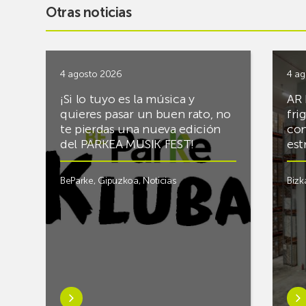
Otras noticias
4 agosto 2026
4 ag
¡Si lo tuyo es la música y
AR 
quieres pasar un buen rato, no
fri
te pierdas una nueva edición
con
del PARKEA MUSIK FEST!
est
BeParke
,
Gipuzkoa
,
Noticias
Bizk
Saber
Sab