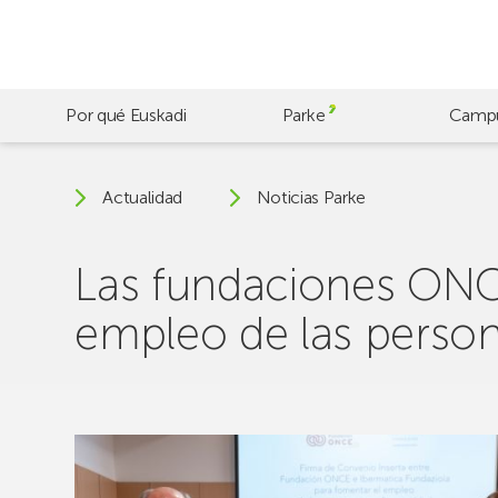
Skip
to
main
content
Por qué Euskadi
Parke
Camp
Actualidad
Noticias Parke
Las fundaciones ONCE
empleo de las perso