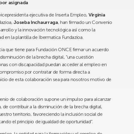
abor asignada
icepresidenta ejecutiva de Inserta Empleo,
Virginia
dazioa,
Joseba Inchaurraga
, han firmado un Convenio
sarrollo y la innovación tecnológica así como la
d en la plantilla de Ibermatica Fundazioa.
cia que tiene para Fundación ONCE firmar un acuerdo
disminución de la brecha digital, “una cuestión
sonas con discapacidad puedan acceder al empleo en
compromiso por contratar de forma directa a
nicio de esta colaboración sea para nosotros motivo de
enio de colaboración supone un impulso para alcanzar
de contribuir a la disminución de la brecha digital,
stro territorio, favoreciendo la inclusión social de
ndo el principio de igualdad de oportunidad”.
mpleo, la entidad para la formación y el empleo de