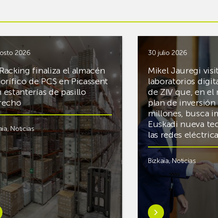
osto 2026
30 julio 2026
Racking finaliza el almacén
Mikel Jauregi visi
gorífico de PCS en Picassent
laboratorios digit
 estanterías de pasillo
de ZIV que, en el
recho
plan de inversión 
millones, busca i
Euskadi nueva te
aia
,
Noticias
las redes eléctri
Bizkaia
,
Noticias
er
Saber