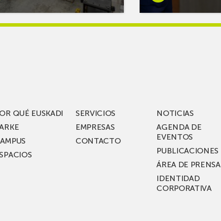
s
más
reAR
sobreMikel
king
Jauregi
iza
visita
los
acén
nuevos
rífico
laboratorios
digitales
S
de ZIV que, en
el
OR QUÉ EUSKADI
SERVICIOS
NOTICIAS
ssent
marco
ARKE
EMPRESAS
AGENDA DE
de su
EVENTOS
AMPUS
CONTACTO
nterías
plan
PUBLICACIONES
SPACIOS
de
ÁREA DE PRENSA
llo
inversión total de
IDENTIDAD
recho
36
CORPORATIVA
millones, busca impu
Euskadi nueva tecnol
para