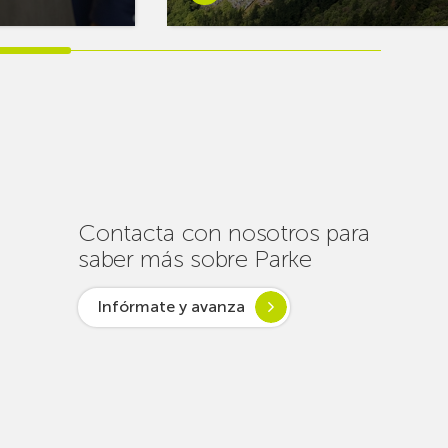
más
sobreEuskaltel
realiza
cerca
de
un
centenar
de
intervenciones
para
Contacta con nosotros para
garantizar
saber más sobre Parke
la
conectividad
Infórmate y avanza
en
verano
lsar desde
ogía