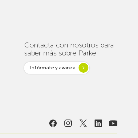
de
un
centenar
de
intervenciones
para
Contacta con nosotros para
garantizar
saber más sobre Parke
la
conectividad
Infórmate y avanza
en
verano
lsar desde
ogía