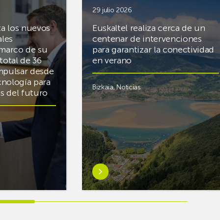
29 julio 2026
ta los nuevos
Euskaltel realiza cerca de un
ales
centenar de intervenciones
 marco de su
para garantizar la conectividad
total de 36
en verano
mpulsar desde
cnología para
Bizkaia
,
Noticias
cas del futuro
Saber
más
sobreEuskaltel
realiza
cerca