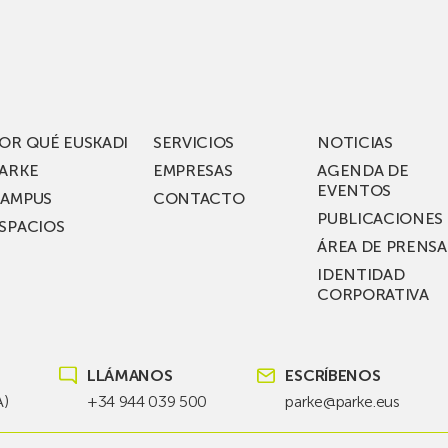
los
acén
nuevos
rífico
laboratorios
digitales
S
de ZIV que, en
el
OR QUÉ EUSKADI
SERVICIOS
NOTICIAS
ssent
marco
ARKE
EMPRESAS
AGENDA DE
de su
EVENTOS
AMPUS
CONTACTO
nterías
plan
PUBLICACIONES
SPACIOS
de
ÁREA DE PRENSA
llo
inversión total de
IDENTIDAD
recho
36
CORPORATIVA
millones, busca impu
Euskadi nueva tecnol
para
LLÁMANOS
ESCRÍBENOS
las
redes
A)
+34 944 039 500
parke@parke.eus
eléctricas
del