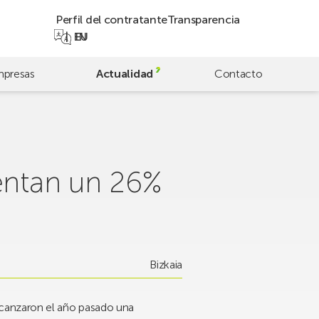
Perfil del contratante
Transparencia
EN
EU
presas
Actualidad
Contacto
entan un 26%
Bizkaia
lcanzaron el año pasado una