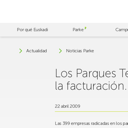
Skip
to
main
content
Por qué Euskadi
Parke
Camp
Actualidad
Noticias Parke
Los Parques 
la facturación.
22 abril 2009
Las 399 empresas radicadas en los p