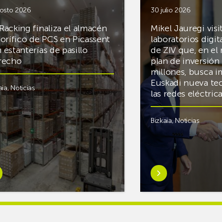
osto 2026
30 julio 2026
Racking finaliza el almacén
Mikel Jauregi visi
gorífico de PCS en Picassent
laboratorios digit
 estanterías de pasillo
de ZIV que, en el
recho
plan de inversión 
millones, busca i
Euskadi nueva te
aia
,
Noticias
las redes eléctri
Bizkaia
,
Noticias
er
Saber
s
más
reAR
sobreMikel
king
Jauregi
iza
visita