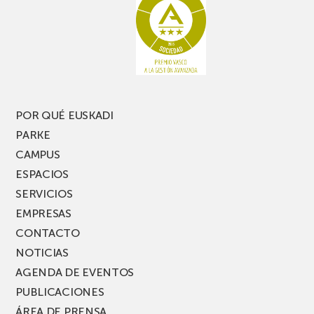
te
pasillo
pierdas
estrecho
una
nueva
edición
del
PARKEA
POR QUÉ EUSKADI
MUSIK
PARKE
FEST!
CAMPUS
ESPACIOS
SERVICIOS
EMPRESAS
CONTACTO
NOTICIAS
AGENDA DE EVENTOS
PUBLICACIONES
ÁREA DE PRENSA