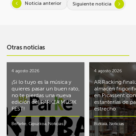
Noticia anterior
Siguiente noticia
Otras noticias
4 agosto 2026
4 agosto 2026
¡Si lo tuyo es la música y
AR Racking finali
quieres pasar un buen rato,
almacén frigoríf
no te pierdas una nueva
en Picassent con
edición del PARKEA MUSIK
estanterías de pa
FEST!
estrecho
BeParke
,
Gipuzkoa
,
Noticias
Bizkaia
,
Noticias