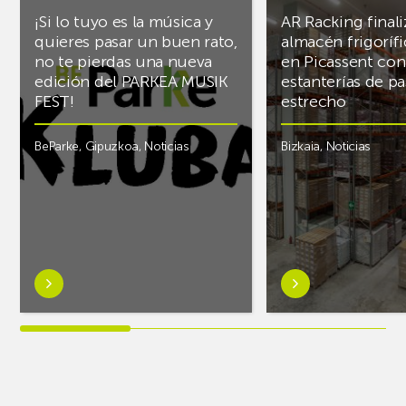
¡Si lo tuyo es la música y
AR Racking finali
quieres pasar un buen rato,
almacén frigoríf
no te pierdas una nueva
en Picassent con
edición del PARKEA MUSIK
estanterías de pa
FEST!
estrecho
BeParke
,
Gipuzkoa
,
Noticias
Bizkaia
,
Noticias
Saber
Saber
más
más
sobre¡Si
sobreAR
lo
Racking
tuyo
finaliza
es
el