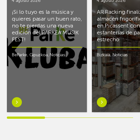
4 agosto 2026
4 agosto 2026
¡Si lo tuyo es la música y
AR Racking finali
quieres pasar un buen rato,
almacén frigoríf
no te pierdas una nueva
en Picassent con
edición del PARKEA MUSIK
estanterías de pa
FEST!
estrecho
BeParke
,
Gipuzkoa
,
Noticias
Bizkaia
,
Noticias
Saber
Saber
más
más
sobre¡Si
sobreAR
lo
Racking
tuyo
finaliza
es
el