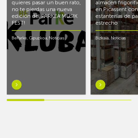
quieres pasar un buen rato,
almacén frigoríf
no te pierdas una nueva
en Picassent con
edición del PARKEA MUSIK
estanterías de pa
FEST!
estrecho
BeParke
,
Gipuzkoa
,
Noticias
Bizkaia
,
Noticias
Saber
Saber
más
más
sobre¡Si
sobreAR
lo
Racking
tuyo
finaliza
es
el
la
almacén
música
frigorífico