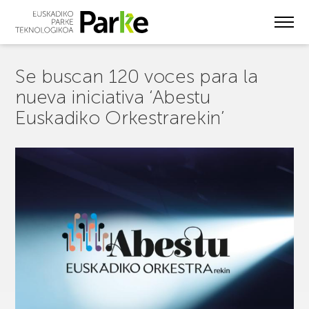
Skip
to
main
content
Se buscan 120 voces para la
nueva iniciativa ‘Abestu
Euskadiko Orkestrarekin’