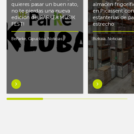
quieres pasar un buen rato,
almacén frigoríf
no te pierdas una nueva
en Picassent con
edición del PARKEA MUSIK
estanterías de pa
FEST!
estrecho
BeParke
,
Gipuzkoa
,
Noticias
Bizkaia
,
Noticias
Saber
Saber
más
más
sobre¡Si
sobreAR
lo
Racking
tuyo
finaliza
es
el
la
almacén
música
frigorífico