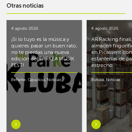
Otras noticias
4 agosto 2026
4 agosto 2026
¡Si lo tuyo es la música y
AR Racking finali
quieres pasar un buen rato,
almacén frigoríf
no te pierdas una nueva
en Picassent con
edición del PARKEA MUSIK
estanterías de pa
FEST!
estrecho
BeParke
,
Gipuzkoa
,
Noticias
Bizkaia
,
Noticias
Saber
Saber
más
más