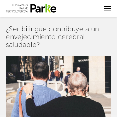
Skip
to
main
content
¿Ser bilingüe contribuye a un
envejecimiento cerebral
saludable?