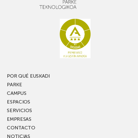
un
Picassent
buen
con
rato,
estanterías
no
de
te
pasillo
pierdas
estrecho
una
nueva
edición
del
PARKEA
POR QUÉ EUSKADI
MUSIK
PARKE
FEST!
CAMPUS
ESPACIOS
SERVICIOS
EMPRESAS
CONTACTO
NOTICIAS