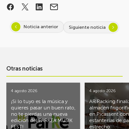
Noticia anterior
Siguiente noticia
Otras noticias
4 agosto 2026
4 agosto 2026
¡Si lo tuyo es la música y
AR Racking finali
quieres pasar un buen rato,
almacén frigoríf
no te pierdas una nueva
en Picassent con
edición del PARKEA MUSIK
estanterías de pa
FEST!
estrecho