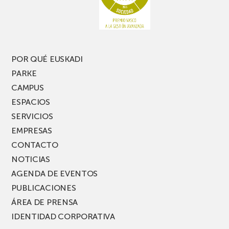
una
nueva
edición
del
PARKEA
POR QUÉ EUSKADI
MUSIK
PARKE
FEST!
CAMPUS
ESPACIOS
SERVICIOS
EMPRESAS
CONTACTO
NOTICIAS
AGENDA DE EVENTOS
PUBLICACIONES
ÁREA DE PRENSA
IDENTIDAD CORPORATIVA