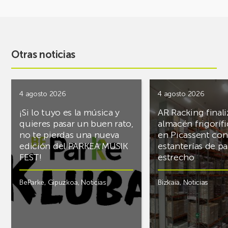
Otras noticias
4 agosto 2026
4 agosto 2026
¡Si lo tuyo es la música y
AR Racking finali
quieres pasar un buen rato,
almacén frigoríf
no te pierdas una nueva
en Picassent con
edición del PARKEA MUSIK
estanterías de pa
FEST!
estrecho
BeParke
,
Gipuzkoa
,
Noticias
Bizkaia
,
Noticias