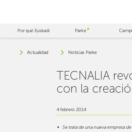
Skip
to
main
content
Por qué Euskadi
Parke
Camp
Actualidad
Noticias Parke
TECNALIA revo
con la creaci
4 febrero 2014
Se trata de una nueva empresa de 