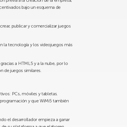
n previa a la creación de la empresa,
 incentivados bajo un esquema de
rear, publicar y comercializar juegos
n la tecnología y los videojuegos más
 gracias a HTML5 y a la nube, por lo
n de juegos similares.
tivos: PCs, móviles y tabletas.
a programación y que WiMi5 también
do el desarrollador empieza a ganar
os de su plataforma a que elaboren