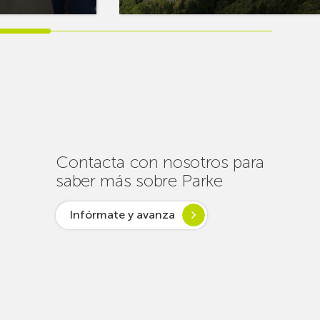
más
sobreEuskaltel
realiza
cerca
de
un
centenar
de
intervenciones
para
Contacta con nosotros para
garantizar
saber más sobre Parke
la
conectividad
Infórmate y avanza
en
verano
lsar desde
ogía