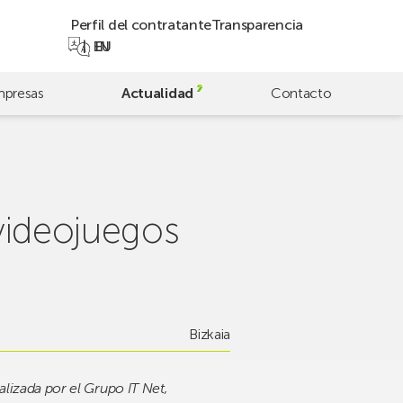
Perfil del contratante
Transparencia
EN
EU
presas
Actualidad
Contacto
videojuegos
Bizkaia
lizada por el Grupo IT Net,