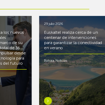
29 julio 2026
ta los nuevos
Euskaltel realiza cerca de un
ales
centenar de intervenciones
 marco de su
para garantizar la conectividad
total de 36
en verano
mpulsar desde
cnología para
Bizkaia
,
Noticias
cas del futuro
Saber