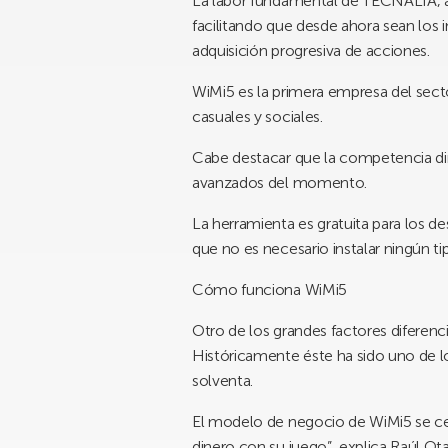
La labor fundamental de TECNALIA, a 
facilitando que desde ahora sean los 
adquisición progresiva de acciones.
WiMi5 es la primera empresa del secto
casuales y sociales.
Cabe destacar que la competencia dir
avanzados del momento.
La herramienta es gratuita para los d
que no es necesario instalar ningún t
Cómo funciona WiMi5
Otro de los grandes factores diferenc
Históricamente éste ha sido uno de 
solventa.
El modelo de negocio de WiMi5 se ce
dinero con su juego”, explica Raúl Ot