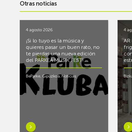
Otras noticias
4 agosto 2026
4 ag
¡Si lo tuyo es la música y
AR 
quieres pasar un buen rato, no
fri
te pierdas una nueva edición
con
del PARKEA MUSIK FEST!
est
BeParke
,
Gipuzkoa
,
Noticias
Bizk
Saber
Sab