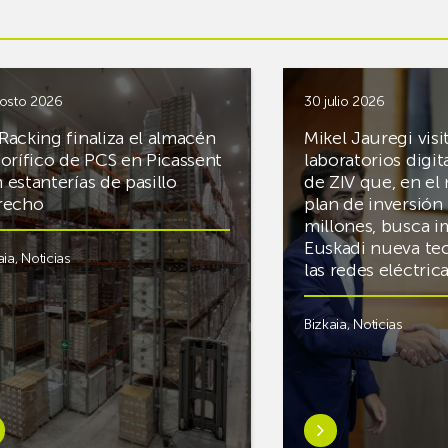
osto 2026
30 julio 2026
Racking finaliza el almacén
Mikel Jauregi visi
gorífico de PCS en Picassent
laboratorios digit
 estanterías de pasillo
de ZIV que, en el
recho
plan de inversión 
millones, busca i
Euskadi nueva te
aia
,
Noticias
las redes eléctri
Bizkaia
,
Noticias
er
Saber