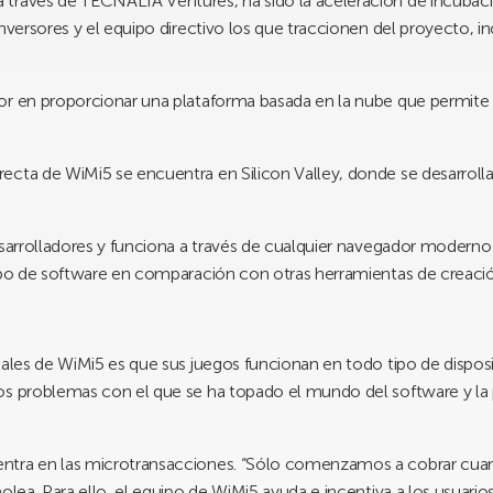
través de TECNALIA Ventures, ha sido la aceleración de incubació
inversores y el equipo directivo los que traccionen del proyecto,
r en proporcionar una plataforma basada en la nube que permite c
ecta de WiMi5 se encuentra en Silicon Valley, donde se desarrolla
esarrolladores y funciona a través de cualquier navegador moderno
ipo de software en comparación con otras herramientas de creació
iales de WiMi5 es que sus juegos funcionan en todo tipo de disposi
los problemas con el que se ha topado el mundo del software y l
ntra en las microtransacciones. “Sólo comenzamos a cobrar cuan
aolea. Para ello, el equipo de WiMi5 ayuda e incentiva a los usuari