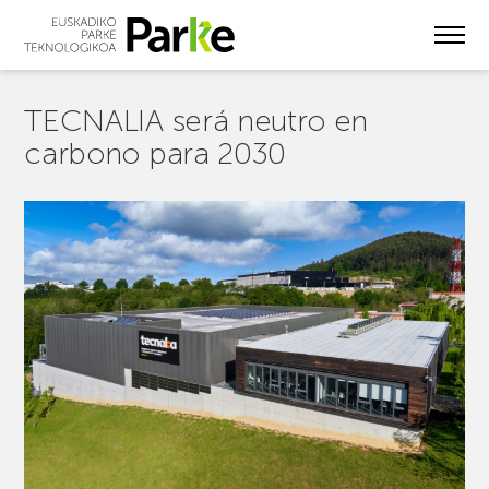
Skip
to
main
content
TECNALIA será neutro en
carbono para 2030