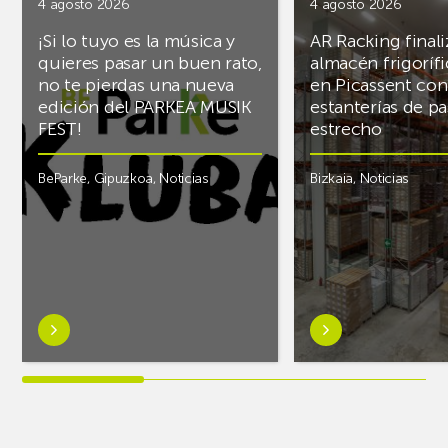
4 agosto 2026
4 agosto 2026
¡Si lo tuyo es la música y
AR Racking finali
quieres pasar un buen rato,
almacén frigoríf
no te pierdas una nueva
en Picassent con
edición del PARKEA MUSIK
estanterías de pa
FEST!
estrecho
BeParke
,
Gipuzkoa
,
Noticias
Bizkaia
,
Noticias
Saber
Saber
más
más
sobre¡Si
sobreAR
lo
Racking
tuyo
finaliza
es
el