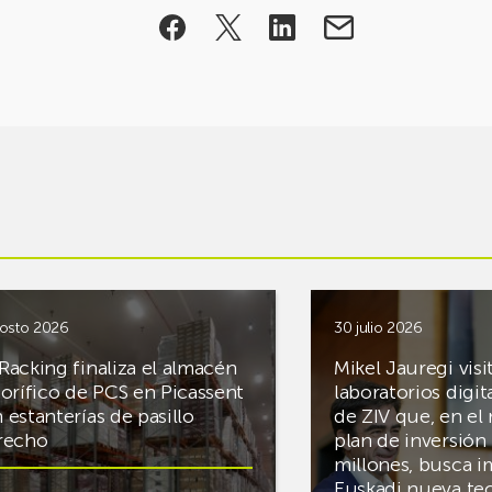
osto 2026
30 julio 2026
Racking finaliza el almacén
Mikel Jauregi visi
gorífico de PCS en Picassent
laboratorios digit
 estanterías de pasillo
de ZIV que, en el
recho
plan de inversión 
millones, busca i
Euskadi nueva te