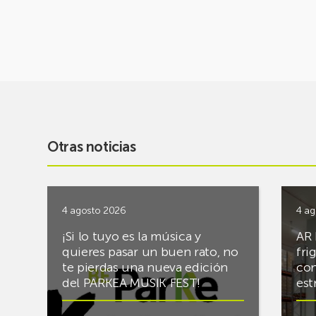
Otras noticias
4 agosto 2026
4 ag
¡Si lo tuyo es la música y
AR 
quieres pasar un buen rato, no
fri
te pierdas una nueva edición
con
del PARKEA MUSIK FEST!
est