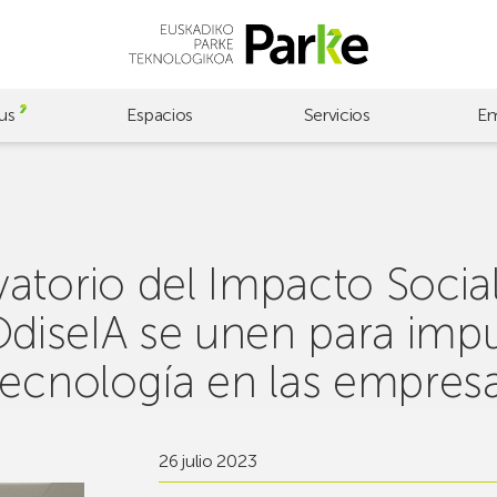
us
Espacios
Servicios
Em
torio del Impacto Social 
l OdiseIA se unen para imp
tecnología en las empres
26 julio 2023