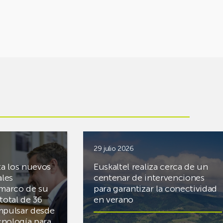
29 julio 2026
ta los nuevos
Euskaltel realiza cerca de un
ales
centenar de intervenciones
 marco de su
para garantizar la conectividad
total de 36
en verano
mpulsar desde
cnología para