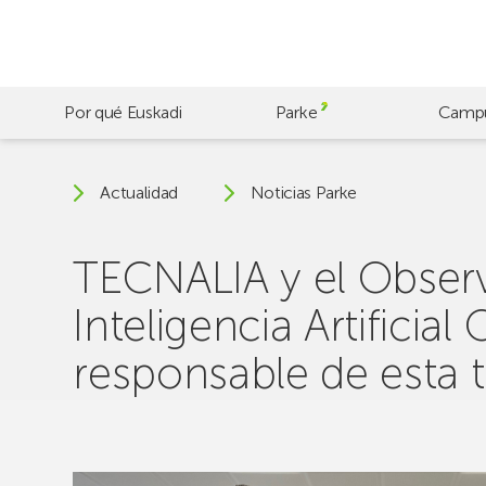
Skip
to
main
content
Por qué Euskadi
Parke
Camp
Actualidad
Noticias Parke
TECNALIA y el Observa
Inteligencia Artificia
responsable de esta 