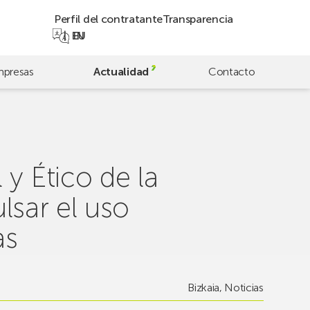
Perfil del contratante
Transparencia
EN
EU
presas
Actualidad
Contacto
y Ético de la
ulsar el uso
as
Bizkaia
,
Noticias