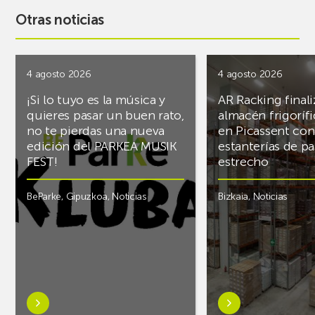
Otras noticias
4 agosto 2026
4 agosto 2026
¡Si lo tuyo es la música y
AR Racking finali
quieres pasar un buen rato,
almacén frigoríf
no te pierdas una nueva
en Picassent con
edición del PARKEA MUSIK
estanterías de pa
FEST!
estrecho
BeParke
,
Gipuzkoa
,
Noticias
Bizkaia
,
Noticias
Saber
Saber