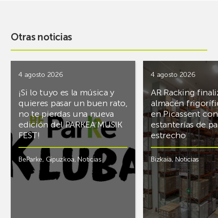
Otras noticias
4 agosto 2026
4 agosto 2026
¡Si lo tuyo es la música y
AR Racking finali
quieres pasar un buen rato,
almacén frigoríf
no te pierdas una nueva
en Picassent con
edición del PARKEA MUSIK
estanterías de pa
FEST!
estrecho
BeParke
,
Gipuzkoa
,
Noticias
Bizkaia
,
Noticias