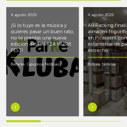
4 agosto 2026
4 agosto 2026
¡Si lo tuyo es la música y
AR Racking finali
quieres pasar un buen rato,
almacén frigoríf
no te pierdas una nueva
en Picassent con
edición del PARKEA MUSIK
estanterías de pa
FEST!
estrecho
BeParke
,
Gipuzkoa
,
Noticias
Bizkaia
,
Noticias
Saber
Saber
más
más
sobre¡Si
sobreAR
lo
Racking