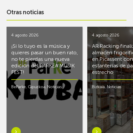
Otras noticias
4 agosto 2026
4 agosto 2026
¡Si lo tuyo es la música y
AR Racking finali
quieres pasar un buen rato,
almacén frigoríf
no te pierdas una nueva
en Picassent con
edición del PARKEA MUSIK
estanterías de pa
FEST!
estrecho
BeParke
,
Gipuzkoa
,
Noticias
Bizkaia
,
Noticias
Saber
Saber