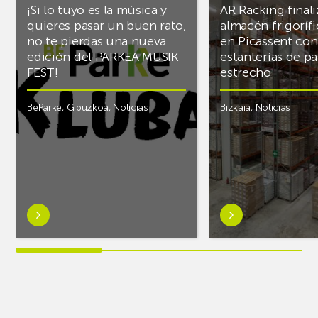
¡Si lo tuyo es la música y
AR Racking finali
quieres pasar un buen rato,
almacén frigoríf
no te pierdas una nueva
en Picassent con
edición del PARKEA MUSIK
estanterías de pa
FEST!
estrecho
BeParke
,
Gipuzkoa
,
Noticias
Bizkaia
,
Noticias
Saber
Saber
más
más
sobre¡Si
sobreAR
lo
Racking
tuyo
finaliza
es
el
la
almacén