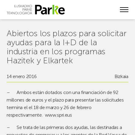
Skip
to
main
content
Abiertos los plazos para solicitar
ayudas para la I+D de la
industria en los programas
Hazitek y Elkartek
14 enero 2016
Bizkaia
–
Ambos están dotados con una financiación de 92
millones de euros y el plazo para presentar las solicitudes
termina el el 18 de marzo y 26 de febrero
respectivamente. www.spri.eus
–
Se trata de las primeras dos ayudas, las destinadas a
proyectos de empresas y a los agentes de la Red Vasca de