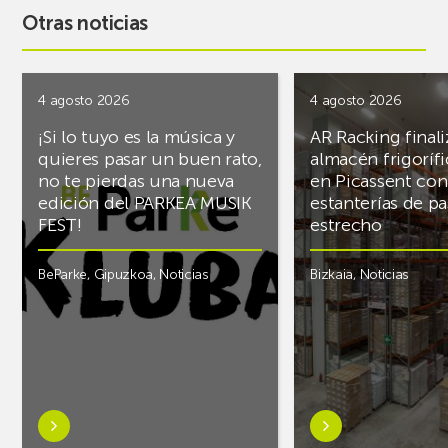
Otras noticias
4 agosto 2026
4 agosto 2026
¡Si lo tuyo es la música y
AR Racking finali
quieres pasar un buen rato,
almacén frigoríf
no te pierdas una nueva
en Picassent con
edición del PARKEA MUSIK
estanterías de pa
FEST!
estrecho
BeParke
,
Gipuzkoa
,
Noticias
Bizkaia
,
Noticias
Saber
Saber
más
más