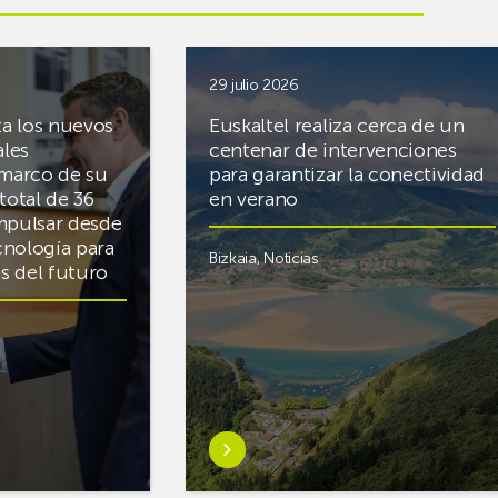
29 julio 2026
ta los nuevos
Euskaltel realiza cerca de un
ales
centenar de intervenciones
 marco de su
para garantizar la conectividad
total de 36
en verano
mpulsar desde
cnología para
Bizkaia
,
Noticias
cas del futuro
Saber
más
sobreEuskaltel