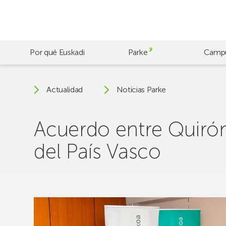
Skip
to
main
content
Por qué Euskadi
Parke
Camp
Actualidad
Noticias Parke
Acuerdo entre Quiróns
del País Vasco