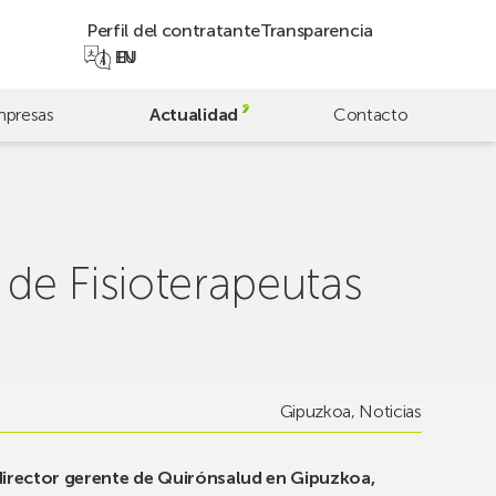
Perfil del contratante
Transparencia
EN
EU
presas
Actualidad
Contacto
 de Fisioterapeutas
Gipuzkoa
,
Noticias
 director gerente de Quirónsalud en Gipuzkoa,