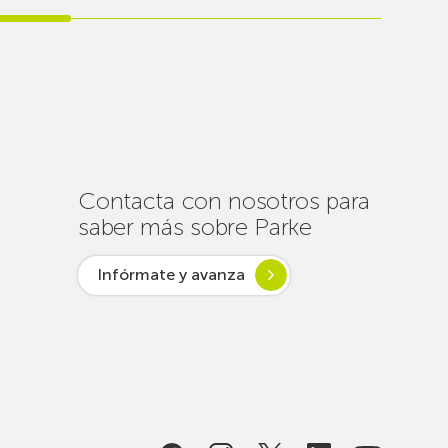
realiza
cerca
de
un
centenar
de
intervenciones
para
Contacta con nosotros para
garantizar
saber más sobre Parke
la
conectividad
Infórmate y avanza
en
verano
lsar desde
ogía