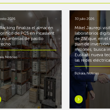
osto 2026
30 julio 2026
Racking finaliza el almacén
Mikel Jauregi visi
gorífico de PCS en Picassent
laboratorios digit
 estanterías de pasillo
de ZIV que, en el
recho
plan de inversión 
millones, busca i
Euskadi nueva te
aia
,
Noticias
las redes eléctri
Bizkaia
,
Noticias
er
Saber
s
más
reAR
sobreMikel