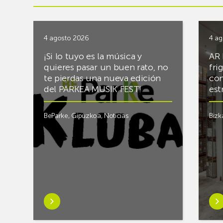
4 agosto 2026
4 ag
¡Si lo tuyo es la música y
AR 
quieres pasar un buen rato, no
fri
te pierdas una nueva edición
con
del PARKEA MUSIK FEST!
est
BeParke
,
Gipuzkoa
,
Noticias
Bizk
Saber
Sab
más
má
sobre¡Si
sob